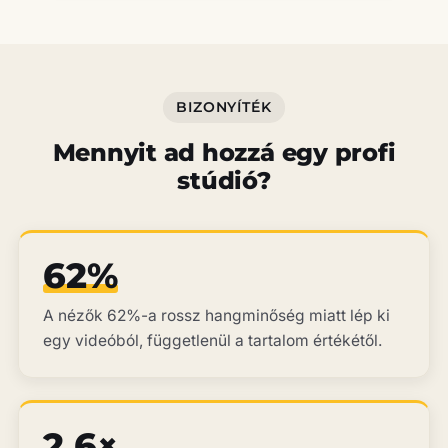
BIZONYÍTÉK
Mennyit ad hozzá egy profi
stúdió?
62%
A nézők 62%-a rossz hangminőség miatt lép ki
egy videóból, függetlenül a tartalom értékétől.
2,6×