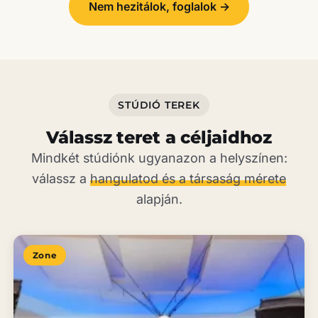
Nem hezitálok, foglalok
→
STÚDIÓ TEREK
Válassz teret a céljaidhoz
Mindkét stúdiónk ugyanazon a helyszínen:
válassz a
hangulatod és a társaság mérete
alapján.
Zone