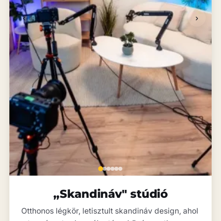
‹
›
„Skandináv" stúdió
Otthonos légkör, letisztult skandináv design, ahol