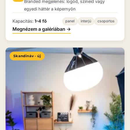
Branded megjelenés: logód, színeid vagy
egyedi háttér a képernyőn
Kapacitás:
1–4 fő
panel
interjú
csoportos
Megnézem a galériában
→
Skandináv · új