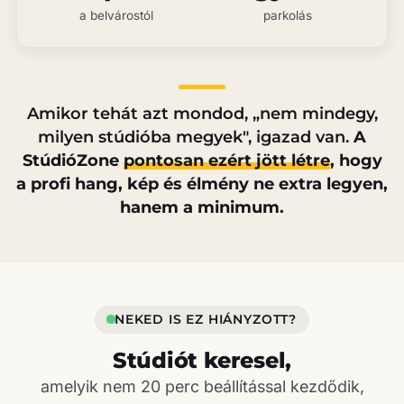
a belvárostól
parkolás
Amikor tehát azt mondod, „nem mindegy,
milyen stúdióba megyek", igazad van.
A
StúdióZone
pontosan ezért jött létre
, hogy
a profi hang, kép és élmény ne extra legyen,
hanem a minimum.
NEKED IS EZ HIÁNYZOTT?
Stúdiót keresel,
amelyik nem 20 perc beállítással kezdődik,