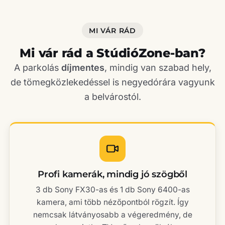
MI VÁR RÁD
Mi vár rád a StúdióZone-ban?
A parkolás
díjmentes
, mindig van szabad hely,
de tömegközlekedéssel is negyedórára vagyunk
a belvárostól.
Profi kamerák, mindig jó szögből
3 db Sony FX30-as és 1 db Sony 6400-as
kamera, ami több nézőpontból rögzít. Így
nemcsak látványosabb a végeredmény, de