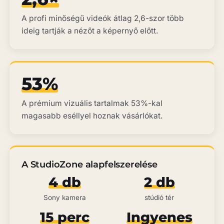
A profi minőségű videók átlag 2,6-szor több
ideig tartják a nézőt a képernyő előtt.
53%
A prémium vizuális tartalmak 53%-kal
magasabb eséllyel hoznak vásárlókat.
A StudioZone alapfelszerelése
4 db
2 db
Sony kamera
stúdió tér
15 perc
Ingyenes