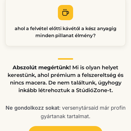
ahol a felvétel előtti kávétól a kész anyagig
minden pillanat élmény?
Abszolút megértünk!
Mi is olyan helyet
kerestünk, ahol prémium a felszereltség és
nincs macera. De nem találtunk, úgyhogy
inkább létrehoztuk a StúdióZone-t.
Ne gondolkozz sokat
: versenytársaid már profin
gyártanak tartalmat.