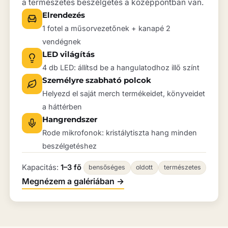
a természetes beszélgetés a középpontban van.
Elrendezés
1 fotel a műsorvezetőnek + kanapé 2
vendégnek
LED világítás
4 db LED: állítsd be a hangulatodhoz illő színt
Személyre szabható polcok
Helyezd el saját merch termékeidet, könyveidet
a háttérben
Hangrendszer
Rode mikrofonok: kristálytiszta hang minden
beszélgetéshez
Kapacitás:
1–3 fő
bensőséges
oldott
természetes
Megnézem a galériában
→