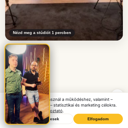
Nézd meg a stúdiót 1 percben
Weboldalunk sütiket használ a működéshez, valamint –
hozzájárulásod esetén – statisztikai és marketing célokra.
Részletek:
Cookie tájékoztató
.
×
Felveszem veletek a kapcsolatot
→
Csak a szükségesek
Elfogadom