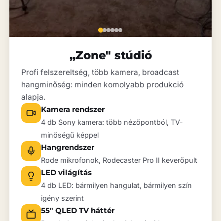
„Zone" stúdió
Profi felszereltség, több kamera, broadcast
hangminőség: minden komolyabb produkció
alapja.
Kamera rendszer
4 db Sony kamera: több nézőpontból, TV-
minőségű képpel
Hangrendszer
Rode mikrofonok, Rodecaster Pro II keverőpult
LED világítás
4 db LED: bármilyen hangulat, bármilyen szín
igény szerint
55" QLED TV háttér