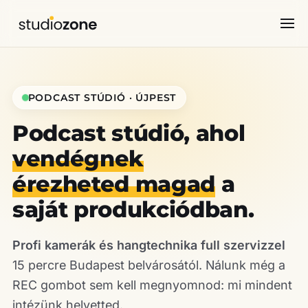
PODCAST STÚDIÓ · ÚJPEST
Podcast stúdió, ahol
vendégnek
érezheted magad
a
saját produkciódban.
Profi kamerák és hangtechnika full szervizzel
15 percre Budapest belvárosától. Nálunk még a
REC gombot sem kell megnyomnod: mi mindent
intézünk helyetted.