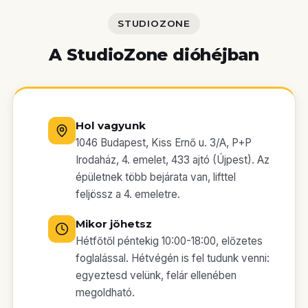
STUDIOZONE
A StudioZone dióhéjban
Hol vagyunk
1046 Budapest, Kiss Ernő u. 3/A, P+P
Irodaház, 4. emelet, 433 ajtó (Újpest). Az
épületnek több bejárata van, lifttel
feljössz a 4. emeletre.
Mikor jöhetsz
Hétfőtől péntekig 10:00-18:00, előzetes
foglalással. Hétvégén is fel tudunk venni:
egyeztesd velünk, felár ellenében
megoldható.