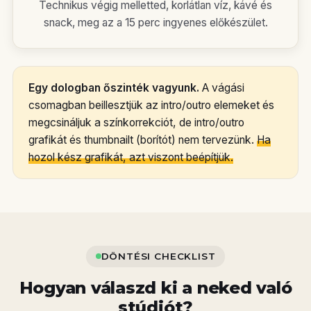
Technikus végig melletted, korlátlan víz, kávé és
snack, meg az a 15 perc ingyenes előkészület.
Egy dologban őszinték vagyunk.
A vágási
csomagban beillesztjük az intro/outro elemeket és
megcsináljuk a színkorrekciót, de intro/outro
grafikát és thumbnailt (borítót) nem tervezünk.
Ha
hozol kész grafikát, azt viszont beépítjük.
DÖNTÉSI CHECKLIST
Hogyan válaszd ki a neked való
stúdiót?