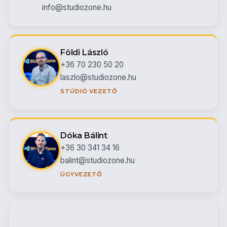
info@studiozone.hu
Földi László
+36 70 230 50 20
laszlo@studiozone.hu
STÚDIÓ VEZETŐ
Dóka Bálint
+36 30 341 34 16
balint@studiozone.hu
ÜGYVEZETŐ