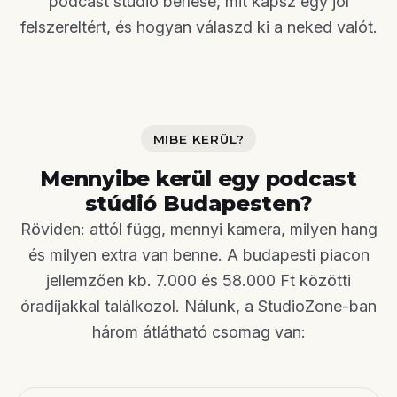
podcast stúdió bérlése, mit kapsz egy jól
felszereltért, és hogyan válaszd ki a neked valót.
MIBE KERÜL?
Mennyibe kerül egy podcast
stúdió Budapesten?
Röviden: attól függ, mennyi kamera, milyen hang
és milyen extra van benne. A budapesti piacon
jellemzően kb. 7.000 és 58.000 Ft közötti
óradíjakkal találkozol. Nálunk, a StudioZone-ban
három átlátható csomag van: