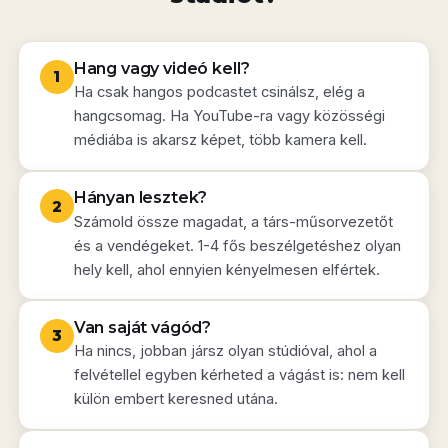
Hang vagy videó kell?
1
Ha csak hangos podcastet csinálsz, elég a
hangcsomag. Ha YouTube-ra vagy közösségi
médiába is akarsz képet, több kamera kell.
Hányan lesztek?
2
Számold össze magadat, a társ-műsorvezetőt
és a vendégeket. 1-4 fős beszélgetéshez olyan
hely kell, ahol ennyien kényelmesen elfértek.
Van saját vágód?
3
Ha nincs, jobban jársz olyan stúdióval, ahol a
felvétellel egyben kérheted a vágást is: nem kell
külön embert keresned utána.