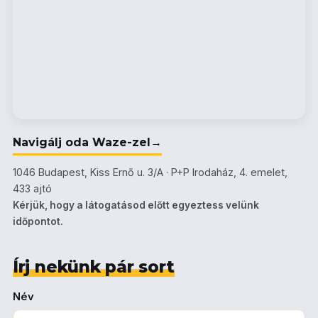
Navigálj oda Waze-zel
→
1046 Budapest, Kiss Ernő u. 3/A · P+P Irodaház, 4. emelet,
433 ajtó
Kérjük, hogy a látogatásod előtt egyeztess velünk
időpontot.
Írj nekünk pár sort
Név