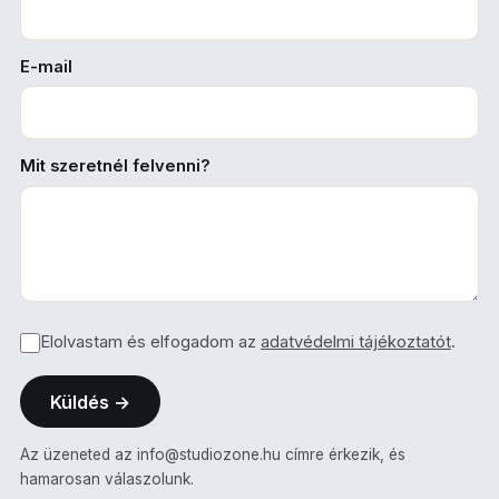
E-mail
Mit szeretnél felvenni?
Elolvastam és elfogadom az
adatvédelmi tájékoztatót
.
Küldés
→
Az üzeneted az
info@studiozone.hu
címre érkezik, és
hamarosan válaszolunk.