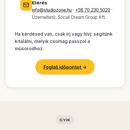
Elérés
info@studiozone.hu
·
+36 70 230 5020
·
Üzemeltető: Social Dream Group Kft.
Ha kérdésed van, csak írj vagy hívj: segítünk
kitalálni, melyik csomag passzol a
műsorodhoz.
Foglalj időpontot
→
GYIK